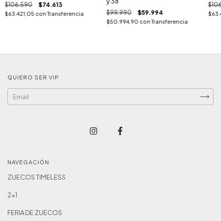
y 38
$106.590
$74.613
$10
$99.990
$59.994
$63.421,05
con
Transferencia
$63.
$50.994,90
con
Transferencia
QUIERO SER VIP
NAVEGACIÓN
ZUECOS TIMELESS
2x1
FERIA DE ZUECOS