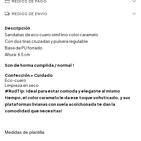
MEDIOS DE PAGO
MEDIOS DE ENVÍO
Descripción
Sandalias de eco cuero simil lino color caramelo
Con dos tiras cruzadas y pulsera regulable
Base de PU forrado
Altura: 6.5 cm
Son de horma cumplida / normal !
Confección + Cuidado
Eco-cuero
Limpieza en seco
#RudTip: Ideal para estar comoda y elegante al mismo
tiempo, el color caramelo le da ese toque sofisticado, y sus
plataformas livianas con suela acolchonada te dan la
comodidad que necesitas!
Medidas de plantilla