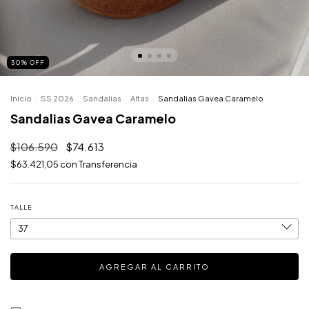
30
%
OFF
Inicio
.
SS 2026
.
Sandalias
.
Altas
.
Sandalias Gavea Caramelo
Sandalias Gavea Caramelo
$106.590
$74.613
$63.421,05
con
Transferencia
TALLE