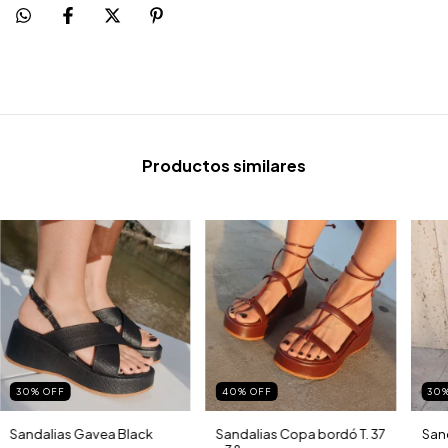
Productos similares
30
%
OFF
40
%
OFF
30
Sandalias Gavea Black
Sandalias Copa bordó T. 37
San