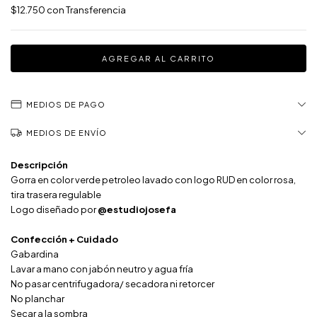
$12.750
con
Transferencia
MEDIOS DE PAGO
MEDIOS DE ENVÍO
Descripción
Gorra en color verde petroleo lavado con logo RUD en color rosa,
tira trasera regulable
Logo diseñado por
@estudiojosefa
Confección + Cuidado
Gabardina
Lavar a mano con jabón neutro y agua fría
No pasar centrifugadora/ secadora ni retorcer
No planchar
Secar a la sombra