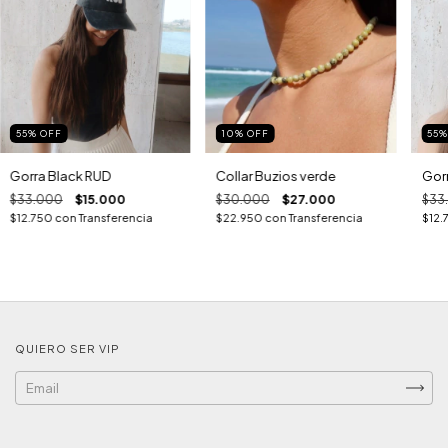
55
%
OFF
10
%
OFF
55
Gorra Black RUD
Collar Buzios verde
Gorr
$33.000
$15.000
$30.000
$27.000
$33
$12.750
con
Transferencia
$22.950
con
Transferencia
$12.
QUIERO SER VIP