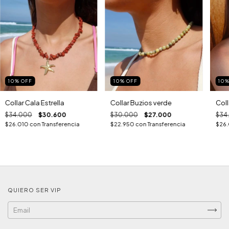
10
%
OFF
10
%
OFF
10
Collar Cala Estrella
Collar Buzios verde
Coll
$34.000
$30.600
$30.000
$27.000
$34
$26.010
con
Transferencia
$22.950
con
Transferencia
$26
QUIERO SER VIP