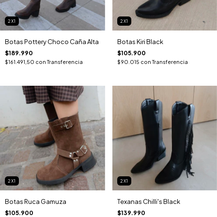
2X1
2X1
Botas Pottery Choco Caña Alta
Botas Kiri Black
$189.990
$105.900
$161.491,50
con
Transferencia
$90.015
con
Transferencia
2X1
2X1
Botas Ruca Gamuza
Texanas Chilli's Black
$105.900
$139.990